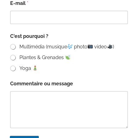
E-mail
*
C'est pourquoi ?
Multimédia (musique
photo
video
)
Plantes & Grenades
Yoga
?
Commentaire ou message
o
u
C
o
m
m
e
n
t
a